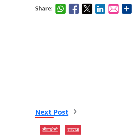
Share:
Next Post
जीवनशैली
स्‍वास्‍थ्‍य