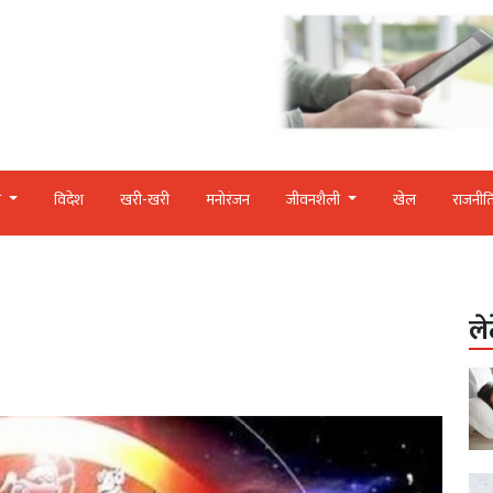
र
विदेश
खरी-खरी
मनोरंजन
जीवनशैली
खेल
राजनीत
ले