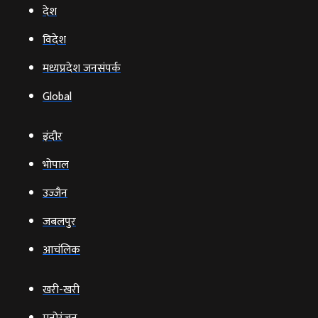
देश
विदेश
मध्यप्रदेश जनसंपर्क
Global
इंदौर
भोपाल
उज्‍जैन
जबलपुर
आचंलिक
खरी-खरी