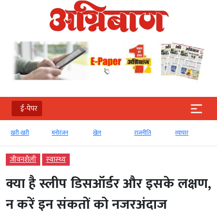
ई-पेपर
खरी-खरी
मनोरंजन
खेल
राजनीति
व्‍यापार
जीवनशैली
स्‍वास्‍थ्‍य
क्या है स्लीप डिसऑर्डर और इसके लक्षण,
न करें इन संकतों को नजरअंदाज