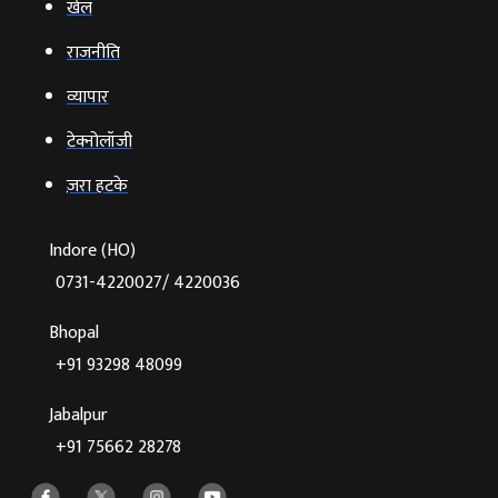
खेल
राजनीति
व्‍यापार
टेक्‍नोलॉजी
ज़रा हटके
Indore (HO)
0731-4220027/ 4220036
Bhopal
+91 93298 48099
Jabalpur
+91 75662 28278