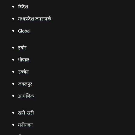
विदेश
मध्यप्रदेश जनसंपर्क
Global
इंदौर
भोपाल
उज्‍जैन
जबलपुर
आचंलिक
खरी-खरी
मनोरंजन