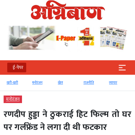
ई-पेपर
खरी-खरी
मनोरंजन
खेल
राजनीति
व्‍यापार
मनोरंजन
रणदीप हुड्डा ने ठुकराई हिट फिल्म तो घर
पर गर्लफ्रेंड ने लगा दी थी फटकार