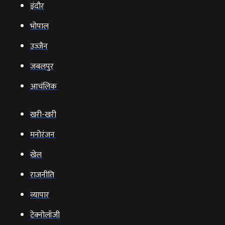
इंदौर
भोपाल
उज्‍जैन
जबलपुर
आचंलिक
खरी-खरी
मनोरंजन
खेल
राजनीति
व्‍यापार
टेक्‍नोलॉजी