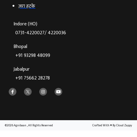
ज़रा हटके
Indore (HO)
0731-4220027/ 4220036
Bhopal
+91 93298 48099
Jabalpur
+91 75662 28278
©2026 Agnibaan , All Rights Reserved
Crafted With
♥
By Cloud Zappy