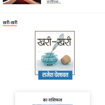
कार्डियक...
खरी-खरी
का राशिफल