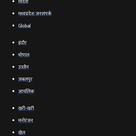
विदेश
मध्यप्रदेश जनसंपर्क
Global
इंदौर
भोपाल
उज्‍जैन
जबलपुर
आचंलिक
खरी-खरी
मनोरंजन
खेल