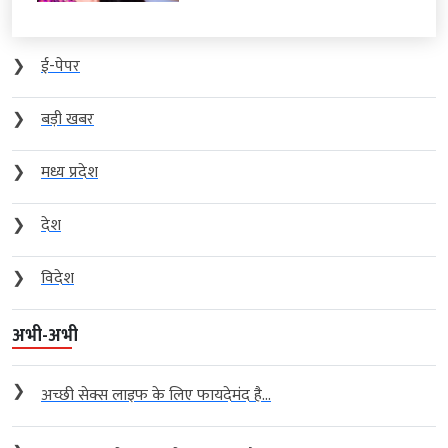
❯
ई-पेपर
❯
बड़ी खबर
❯
मध्य प्रदेश
❯
देश
❯
विदेश
अभी-अभी
❯
अच्छी सेक्स लाइफ के लिए फायदेमंद है...