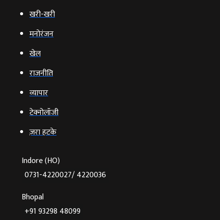
खरी-खरी
मनोरंजन
खेल
राजनीति
व्‍यापार
टेक्‍नोलॉजी
ज़रा हटके
Indore (HO)
0731-4220027/ 4220036
Bhopal
+91 93298 48099