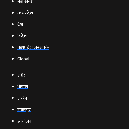
बड़ी खबर
मध्‍यप्रदेश
देश
विदेश
मध्यप्रदेश जनसंपर्क
Global
इंदौर
भोपाल
उज्‍जैन
जबलपुर
आचंलिक