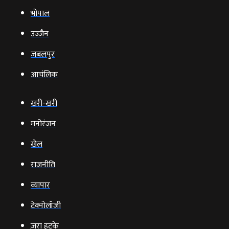
भोपाल
उज्‍जैन
जबलपुर
आचंलिक
खरी-खरी
मनोरंजन
खेल
राजनीति
व्‍यापार
टेक्‍नोलॉजी
ज़रा हटके