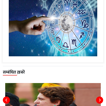
सम्बंधित ख़बरें