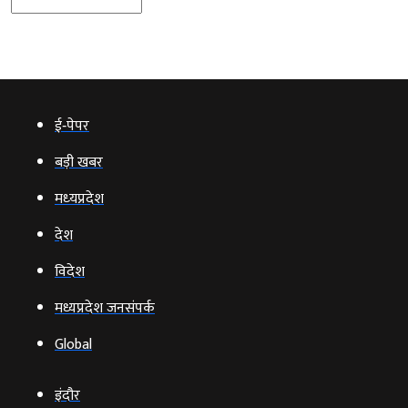
ई‑पेपर
बड़ी खबर
मध्‍यप्रदेश
देश
विदेश
मध्यप्रदेश जनसंपर्क
Global
इंदौर