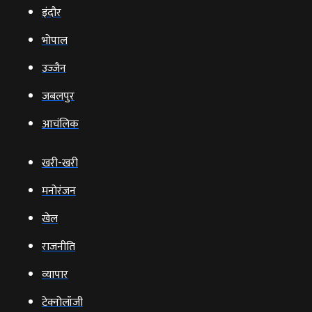
इंदौर
भोपाल
उज्‍जैन
जबलपुर
आचंलिक
खरी-खरी
मनोरंजन
खेल
राजनीति
व्‍यापार
टेक्‍नोलॉजी