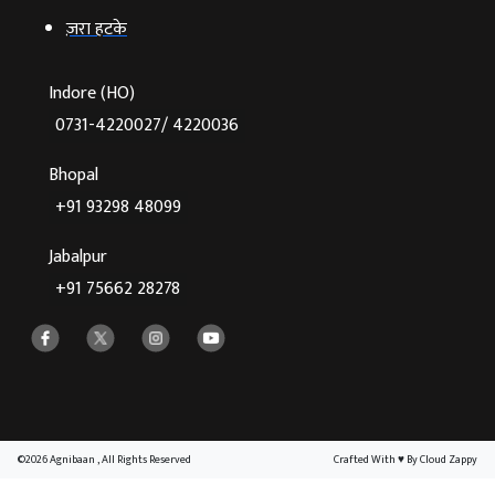
ज़रा हटके
Indore (HO)
0731-4220027/ 4220036
Bhopal
+91 93298 48099
Jabalpur
+91 75662 28278
©2026 Agnibaan , All Rights Reserved
Crafted With
♥
By Cloud Zappy