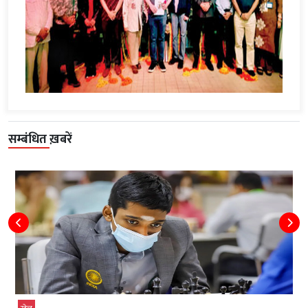
सम्बंधित ख़बरें