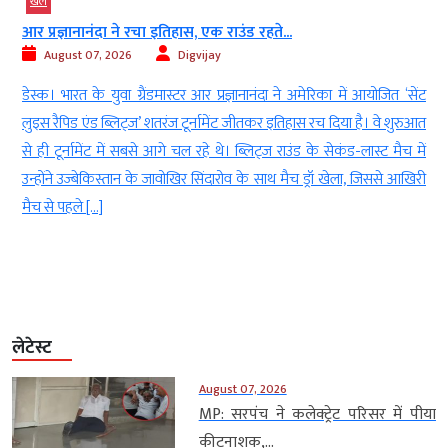
खेल
भारत का सबसे महान क्रिकेटर कौन? अजिंक्य रहाणे...
August 07, 2026
AGNIBAN
ट
नई दिल्ली।भारत में क्रिकेट (India’s greatest cricketers)को लेकर जब भी
त
महान खिलाड़ियों (greatest cricketers)की चर्चा होती है तो सचिन
ं
तेंदुलकरSachin Tendulkar) और विराट कोहली (Virat Kohli)जैसे नाम
ी
सबसे पहले सामने आते हैं। दोनों ने अलग अलग दौर में भारतीय क्रिकेट( Indian
cricket)को नई ऊंचाइयां दी हैं और दुनियाभर में अपनी पहचान बनाई है। ऐसे में
[…]
लेटेस्ट
August 07, 2026
MP: सरपंच ने कलेक्ट्रेट परिसर में पीया
कीटनाशक,...