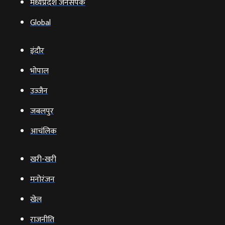
मध्यप्रदेश जनसंपर्क
Global
इंदौर
भोपाल
उज्‍जैन
जबलपुर
आचंलिक
खरी-खरी
मनोरंजन
खेल
राजनीति