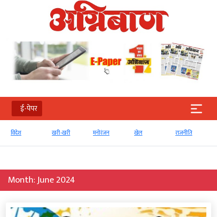
ई-पेपर
खरी-खरी
मनोरंजन
खेल
राजनीति
व्‍यापार
Month:
June 2024