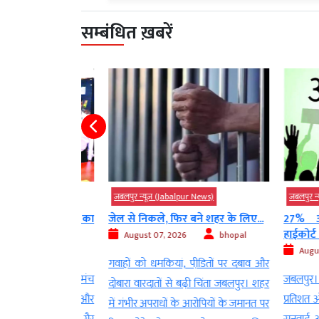
सम्बंधित ख़बरें
 News)
जबलपुर न्यूज़ (Jabalpur News)
जबलपुर न्यूज़ 
कल यूनिवर्सिटी का
जेल से निकले, फिर बने शहर के लिए...
27% ओबीस
हाईकोर्ट ने सुर
August 07, 2026
bhopal
bhopal
August 06
गवाहों को धमकियां, पीडि़तों पर दबाव और
्ता मार्गदर्शक मंच
जबलपुर। उच्च 
दोबारा वारदातों से बढ़ी चिंता जबलपुर। शहर
िटी के विभाजन और
प्रतिशत ओबीसी
में गंभीर अपराधों के आरोपियों के जमानत पर