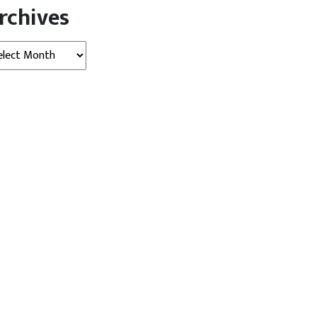
rchives
hives
र न्यूज़ (Jabalpur News)
जबलपुर न्यूज़ (Jabalpur News)
ें सारे फरमान, स्कूल के आसपास
संस्कार कांवड़ यात्रा 10 अगस्त को…
.
कलेक्टर, एसपी,...
gust 06, 2026
bhopal
August 06, 2026
bhopal
टर के दायरे से टपरे हटाने के निर्देश
जबलपुर। कलेक्टर राघवेंद्र सिंह ने आगामी
ावजूद कई इलाकों में आदेश का
10 अगस्त को गौरीघाट से कैलाशधाम तक