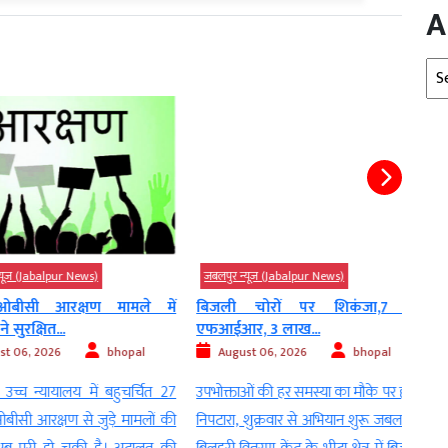
A
Arc
(Jabalpur News)
जबलपुर न्यूज़ (Jabalpur News)
जबलपु
ी आरक्षण मामले में
बिजली चोरों पर शिकंजा,7 पर
हवा म
क्षित...
एफआईआर, 3 लाख...
बिक..
, 2026
bhopal
August 06, 2026
bhopal
Au
न्यायालय में बहुचर्चित 27
उपभोक्ताओं की हर समस्या का मौके पर होगा
100 मी
 आरक्षण से जुड़े मामलों की
निपटारा, शुक्रवार से अभियान शुरू जबलपुर।
के ब