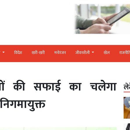
र
विदेश
खरी-खरी
मनोरंजन
जीवनशैली
खेल
राजनीत
यों की सफाई का चलेगा
ले
निगमायुक्त