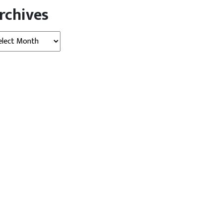
rchives
hives