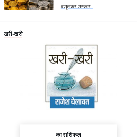
वसूलकर सरकार...
खरी-खरी
का राशिफल