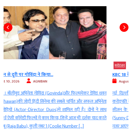
मनोरंजन
KBC 18 के प्रोमो में अमिताभ बच्चन ने...
August 10, 2026
AGNIBAN
न
नई दिल्ली ।टेलीविजन (Television) के लोकप्रिय क्विज शो कौन बनेगा
ा
करोड़पति के 18वें सीजन की शुरुआत 10 अगस्त से होने जा रही है। शो के नए
थ
सीजन के पहले एपिसोड में फिल्म बंटवारा 1947 की स्टारकास्ट सनी देओल
े
(Sunny Deol), आमिर खान (Aamir Khan) और प्रीति जिंटा (Preity Zinta)
नजर आएंगी। शो से सामने आए […]