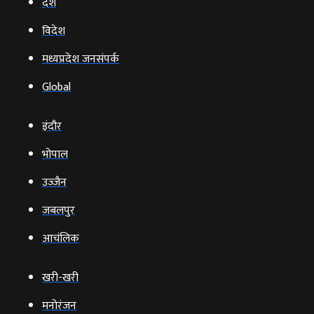
देश
विदेश
मध्यप्रदेश जनसंपर्क
Global
इंदौर
भोपाल
उज्‍जैन
जबलपुर
आचंलिक
खरी-खरी
मनोरंजन