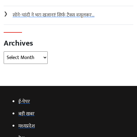
❯
सोने-चांदी ने भरा खजाना! सिर्फ टैक्स वसूलकर...
Archives
Archives
ई‑पेपर
बड़ी खबर
मध्‍यप्रदेश