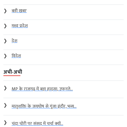
❯
बड़ी खबर
❯
मध्य प्रदेश
❯
देश
❯
विदेश
अभी-अभी
❯
MP के राजगढ़ में बड़ा हादसा, उफनते...
❯
मातृशक्ति के जयघोष से गूंजा इंदौर, भव्य...
❯
चंदा चोरी पर संसद में चर्चा क्यों...