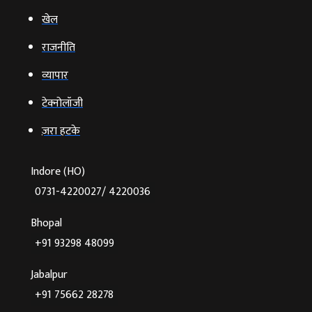
खेल
राजनीति
व्‍यापार
टेक्‍नोलॉजी
ज़रा हटके
Indore (HO)
0731-4220027/ 4220036
Bhopal
+91 93298 48099
Jabalpur
+91 75662 28278