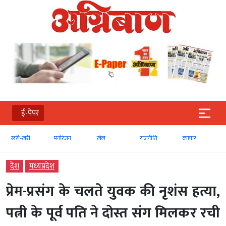
ई-पेपर
खरी-खरी
मनोरंजन
खेल
राजनीति
व्‍यापार
देश
मध्‍यप्रदेश
प्रेम-प्रसंग के चलते युवक की नृशंस हत्या,
पत्नी के पूर्व पति ने दोस्त संग मिलकर रची