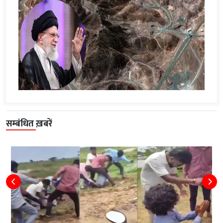
सम्बंधित ख़बरें