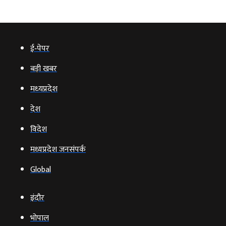
ई‑पेपर
बड़ी खबर
मध्‍यप्रदेश
देश
विदेश
मध्यप्रदेश जनसंपर्क
Global
इंदौर
भोपाल