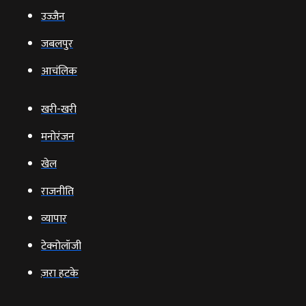
उज्‍जैन
जबलपुर
आचंलिक
खरी-खरी
मनोरंजन
खेल
राजनीति
व्‍यापार
टेक्‍नोलॉजी
ज़रा हटके