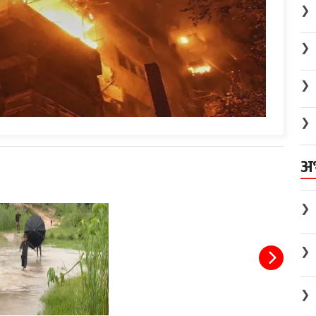
❯
❯
❯
❯
अ
❯
❯
❯