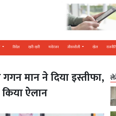
र
विदेश
खरी-खरी
मनोरंजन
जीवनशैली
खेल
राजनीत
गन मान ने दिया इस्तीफा,
ले
ा किया ऐलान