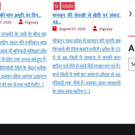
देश
मध्‍यप्रदेश
देश
❯
की मांग अधूरी, हर दिन...
मानसून की बेरुखी से खेती पर संकट,
पोलिय
48...
, 2026
Digvijay
Au
August 07, 2026
Digvijay
 तरक्की के दावों के बीच यह
सागर
भोपाल। मध्य प्रदेश में मानसून की सुस्ती अब
ामीण भारत की हकीकत बयां
मामला
A
किसानों की चिंता बढ़ाने लगी है। प्रदेश के 55
 आज भी बुनियादी सुविधाएं और
अभिया
में से 48 जिलों में सामान्य से काफी कम
के लिए एक सपना बने हुए हैं.
तीन स
Arc
बारिश दर्ज होने से सूखे जैसे हालात बन गए हैं।
सिंगरौली जिले के बैढ़न ब्लॉक
बिगड़ 
कई जिलों में वर्षा का आंकड़ा औसत से 46
व इसका जीता-जागता उदाहरण
के कु
फीसदी तक नीचे है। इसका असर जलाशयों
 की राह में एक नदी ऐसी […]
आया, 
के साथ-साथ खरीफ […]