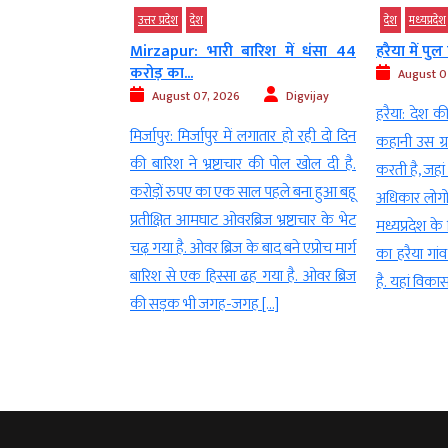
उत्तर प्रदेश
देश
देश
मध्‍यप्रदेश
 मासूम बच्चे रोज
Mirzapur: भारी बारिश में धंसा 44
हरैया में पुल 
करोड़ का...
August 07
Digvijay
August 07, 2026
Digvijay
हरैया: देश की
बीत चुके हैं. लेकिन
मिर्जापुर: मिर्जापुर में लगातार हो रही दो दिन
कहानी उस ग्र
 खत्म नहीं हुआ है.
की बारिश ने भ्रष्टाचार की पोल खोल दी है.
करती है, जहां
भी दरवाजे पर टिकी
करोड़ों रुपए का एक साल पहले बना हुआ बहू
अधिकार लोगों 
 सुबह नई उम्मीद के
प्रतीक्षित आमघाट ओवरब्रिज भ्रष्टाचार के भेट
मध्यप्रदेश के 
बच्चे हर दिन एक ही
चढ़ गया है. ओवर ब्रिज के बाद बने एप्रोच मार्ग
का हरैया गां
ा कब आएंगे?’ लेकिन
बारिश से एक हिस्सा ढह गया है. ओवर ब्रिज
है. यहां विकास
की सड़क भी जगह-जगह […]