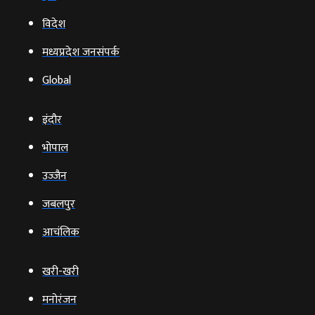
विदेश
मध्यप्रदेश जनसंपर्क
Global
इंदौर
भोपाल
उज्‍जैन
जबलपुर
आचंलिक
खरी-खरी
मनोरंजन