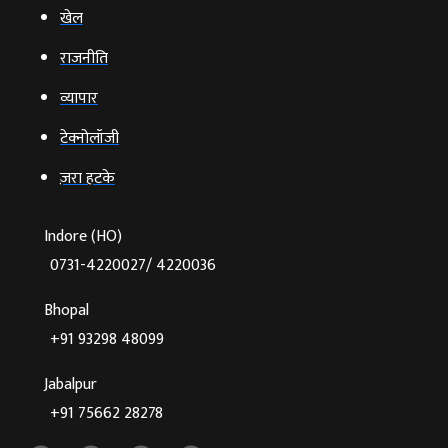
खेल
राजनीति
व्‍यापार
टेक्‍नोलॉजी
ज़रा हटके
Indore (HO)
0731-4220027/ 4220036
Bhopal
+91 93298 48099
Jabalpur
+91 75662 28278