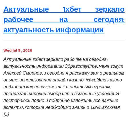
Актуальные 1хбет зеркало
рабочее на сегодня:
актуальность информации
Wed Jul 8 , 2026
Актуальные 1хбет зеркало рабочее на сегодня:
актуальность информации Здравствуйте, меня зовут
Алексей Смирнов, и сегодня я расскажу вам о реальном
опыте использования онлайн-казино 1xBet. Это казино
подходит как новичкам, так и опытным игрокам,
предлагая широкий выбор игр и выгодные условия. Я
постараюсь полно и подробно изложить все важные
аспекты, которые необходимо знать о 1xBet, включая
[…]