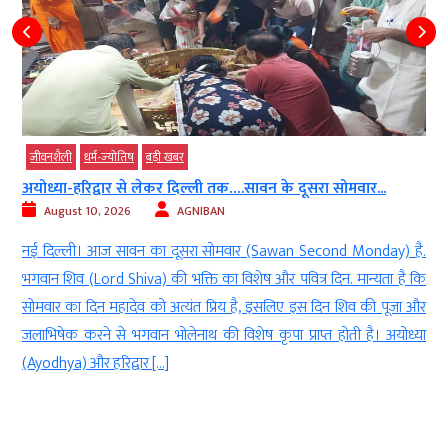
बड़ी खबर
कोलकाता एयरपोर्ट पर लैंडिंग के वक्त तेज लेजर...
August 10, 2026
AGNIBAN
.
कोलकाता। कोलकाता (Kolkata) में शनिवार रात 159 यात्रियों से भरे एक प्लेन
ि
(Plane) के साथ बड़ा हादसा टल गया. मलेशिया से आ रही फ्लाइट जैसे ही नीचे
र
उतरने वाली थी, कॉकपिट की तरफ आई एक तेज लेजर लाइट (Intense laser
ा
light) की वजह से पायलट की आंखें चौंधिया गईं. गनीमत रही कि पायलट ने
सूझबूझ […]