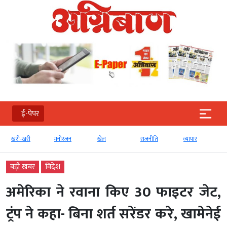
ई-पेपर
मनोरंजन
खेल
राजनीति
व्‍यापार
टेक्‍नोलॉजी
बड़ी खबर
विदेश
अमेरिका ने रवाना किए 30 फाइटर जेट,
ट्रंप ने कहा- बिना शर्त सरेंडर करे, खामेनेई