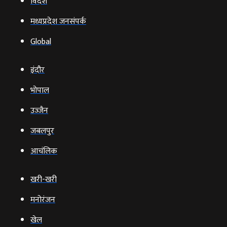
विदेश
मध्यप्रदेश जनसंपर्क
Global
इंदौर
भोपाल
उज्‍जैन
जबलपुर
आचंलिक
खरी-खरी
मनोरंजन
खेल