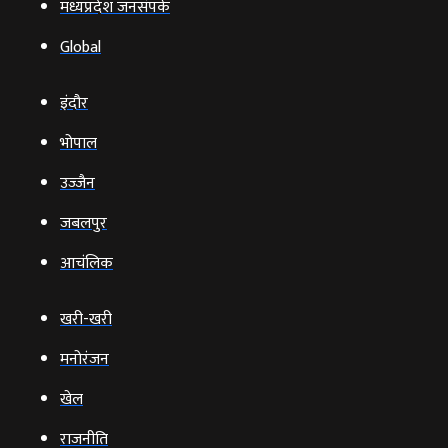
मध्यप्रदेश जनसंपर्क
Global
इंदौर
भोपाल
उज्‍जैन
जबलपुर
आचंलिक
खरी-खरी
मनोरंजन
खेल
राजनीति