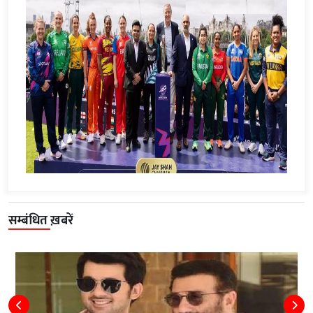
सम्बंधित ख़बरें