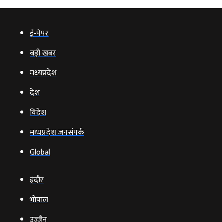
ई‑पेपर
बड़ी खबर
मध्‍यप्रदेश
देश
विदेश
मध्यप्रदेश जनसंपर्क
Global
इंदौर
भोपाल
उज्‍जैन