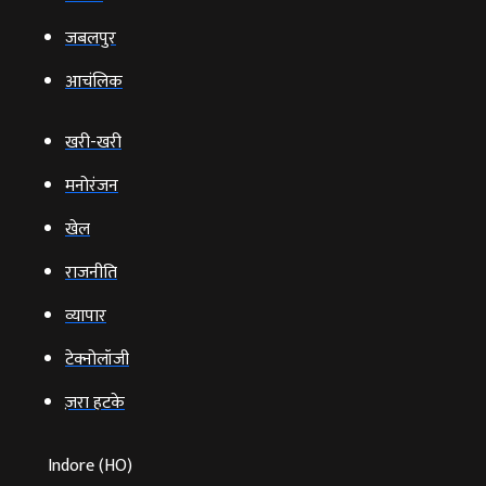
जबलपुर
आचंलिक
खरी-खरी
मनोरंजन
खेल
राजनीति
व्‍यापार
टेक्‍नोलॉजी
ज़रा हटके
Indore (HO)