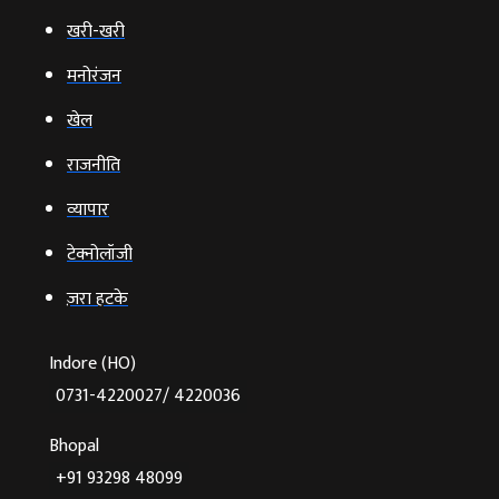
खरी-खरी
मनोरंजन
खेल
राजनीति
व्‍यापार
टेक्‍नोलॉजी
ज़रा हटके
Indore (HO)
0731-4220027/ 4220036
Bhopal
+91 93298 48099