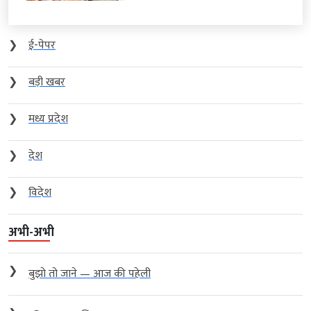
❯
ई-पेपर
❯
बड़ी खबर
❯
मध्य प्रदेश
❯
देश
❯
विदेश
अभी-अभी
❯
बुझो तो जाने — आज की पहेली