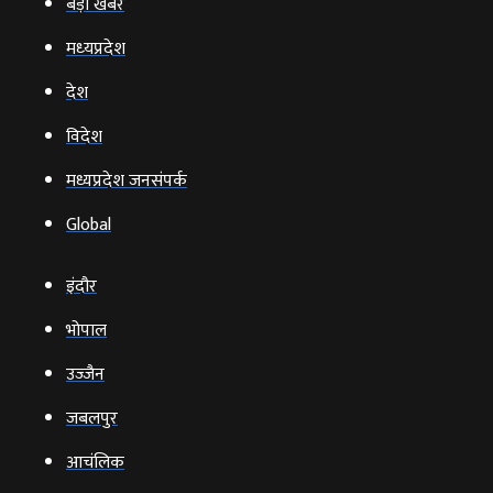
बड़ी खबर
मध्‍यप्रदेश
देश
विदेश
मध्यप्रदेश जनसंपर्क
Global
इंदौर
भोपाल
उज्‍जैन
जबलपुर
आचंलिक