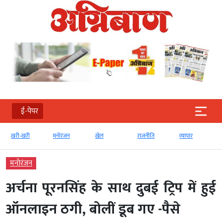
ई-पेपर
खरी-खरी
मनोरंजन
खेल
राजनीति
व्‍यापार
मनोरंजन
अर्चना पूरनसिंह के साथ दुबई ट्रिप में हुई
ऑनलाइन ठगी, बोलीं डूब गए -पैसे