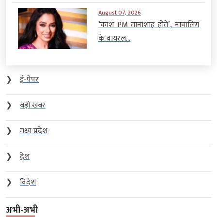
August 07, 2026
‘काश PM तानाशाह होते’, नाबालिग
के वायरल...
❯
ई-पेपर
❯
बड़ी खबर
❯
मध्य प्रदेश
❯
देश
❯
विदेश
अभी-अभी