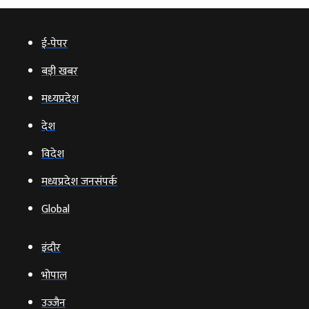
ई‑पेपर
बड़ी खबर
मध्‍यप्रदेश
देश
विदेश
मध्यप्रदेश जनसंपर्क
Global
इंदौर
भोपाल
उज्‍जैन