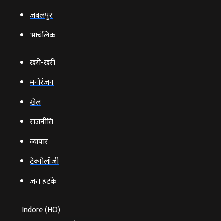
जबलपुर
आचंलिक
खरी-खरी
मनोरंजन
खेल
राजनीति
व्‍यापार
टेक्‍नोलॉजी
ज़रा हटके
Indore (HO)