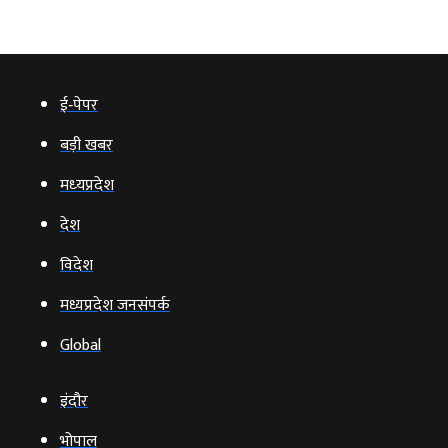
ई‑पेपर
बड़ी खबर
मध्‍यप्रदेश
देश
विदेश
मध्यप्रदेश जनसंपर्क
Global
इंदौर
भोपाल