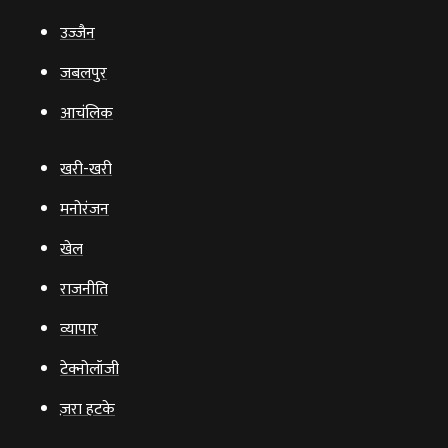
उज्‍जैन
जबलपुर
आचंलिक
खरी-खरी
मनोरंजन
खेल
राजनीति
व्‍यापार
टेक्‍नोलॉजी
ज़रा हटके