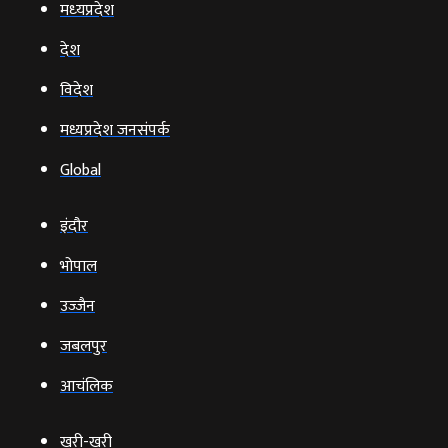
मध्‍यप्रदेश
देश
विदेश
मध्यप्रदेश जनसंपर्क
Global
इंदौर
भोपाल
उज्‍जैन
जबलपुर
आचंलिक
खरी-खरी