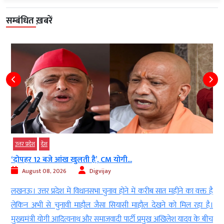
सम्बंधित ख़बरें
उत्तर प्रदेश
देश
शादी के बाद गायब हुआ पति, सास-ससुर ने...
August 08, 2026
Digvijay
ै
बलिया। उत्तर प्रदेश के बलिया जिले से एक बेहद दर्दनाक और चिंताजनक मामला
।
सामने आया है, जहां एक नवविवाहिता अपने लापता पति की तलाश में दर-दर
च
भटकने को मजबूर है। हाथों में शिकायती पत्र और आंखों में बेबसी के आंसू लिए