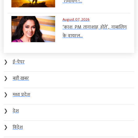
‘रामायण’!...
August 07, 2026
‘काश PM तानाशाह होते’, नाबालिग
के वायरल...
❯
ई-पेपर
❯
बड़ी खबर
❯
मध्य प्रदेश
❯
देश
❯
विदेश