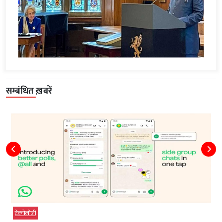
सम्बंधित ख़बरें
टेक्‍नोलॉजी