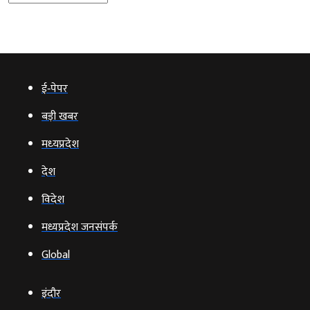
ई‑पेपर
बड़ी खबर
मध्‍यप्रदेश
देश
विदेश
मध्यप्रदेश जनसंपर्क
Global
इंदौर