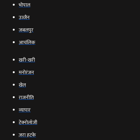
भोपाल
उज्‍जैन
जबलपुर
आचंलिक
खरी-खरी
मनोरंजन
खेल
राजनीति
व्‍यापार
टेक्‍नोलॉजी
ज़रा हटके