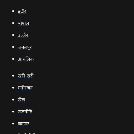
इंदौर
भोपाल
उज्‍जैन
जबलपुर
आचंलिक
खरी-खरी
मनोरंजन
खेल
राजनीति
व्‍यापार