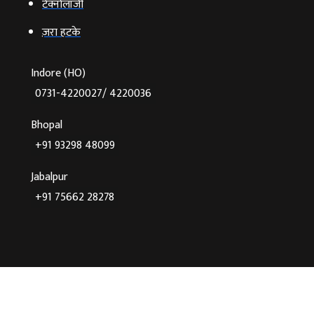
टेक्‍नोलॉजी
ज़रा हटके
Indore (HO)
0731-4220027/ 4220036
Bhopal
+91 93298 48099
Jabalpur
+91 75662 28278
©2026 Agnibaan , All Rights Reserved
Crafted With
♥
By Cloud Zappy