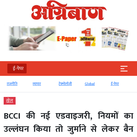
ई-पेपर
ति
व्‍यापार
टेक्‍नोलॉजी
Global
ई-पेपर
देश
खेल
BCCI की नई एडवाइजरी, नियमों का
उल्लंघन किया तो जुर्माने से लेकर बैन