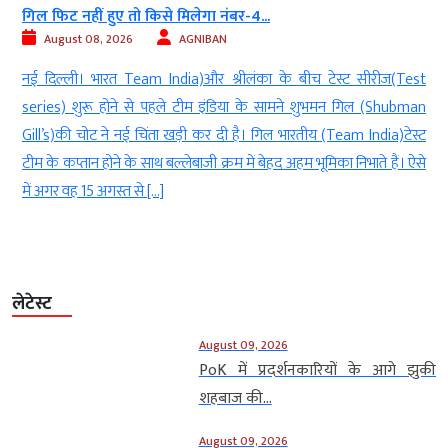
देर रात ऋषभ पंत ने CM पुष्कर धामी...
August 08, 2026
AGNIBAN
ीच टेस्ट सीरीज(Test
नई दिल्ली। भारतीय क्रिकेट टीम के स्टार विक
 शुभमन गिल (Shubman
wicketkeeper) बल्लेबाज ऋषभ पंत (batsman Rishab
तीय (Team India)टेस्ट
श्रीलंका(Sri Lanka) दौरे पर हैं लेकिन इसी बीच उनक
 भूमिका निभाते हैं। ऐसे
पोस्ट(social media post) चर्चा का विषय बन गया है। पंत ने
के मुख्यमंत्री पुष्कर सिंह धामी को टैग करते हुए अपने लिए 
लेटेस्ट
August 09, 2026
PoK में प्रदर्शनकारियों के आगे झुकी
शहबाज की...
August 09, 2026