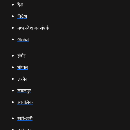
देश
विदेश
मध्यप्रदेश जनसंपर्क
Global
इंदौर
भोपाल
उज्‍जैन
जबलपुर
आचंलिक
खरी-खरी