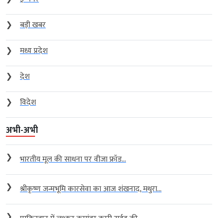
❯
बड़ी खबर
❯
मध्य प्रदेश
❯
देश
❯
विदेश
अभी-अभी
❯
भारतीय मूल की साधना पर वीजा फ्रॉड...
❯
श्रीकृष्ण जन्मभूमि कारसेवा का आज शंखनाद, मथुरा...
❯