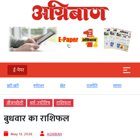
ई-पेपर
खरी-खरी
मनोरंजन
खेल
राजनीति
व्‍यापार
जीवनशैली
धर्म-ज्‍योतिष
राशिफल
बुधवार का राशिफल
May 13, 2026
AGNIBAN