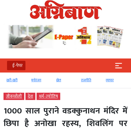
ई-पेपर
-खरी
मनोरंजन
खेल
राजनीति
व्‍यापार
टेक्‍नोलॉजी
जीवनशैली
देश
धर्म-ज्‍योतिष
1000 साल पुराने वडक्कुनाथन मंदिर में
छिपा है अनोखा रहस्य, शिवलिंग पर