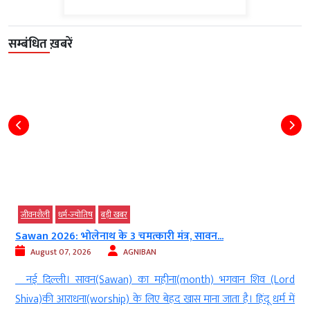
सम्बंधित ख़बरें
जीवनशैली
देश
धर्म-ज्‍योतिष
, सावन...
चंद्र ग्रहण से पहले शनि करेंगे बुध के...
August 07, 2026
AGNIBAN
month) भगवान शिव (Lord
नई दिल्ली। ज्योतिष शास्त्र (Astrology) के अनुसार 
ाना जाता है। हिंदू धर्म में
(Planets and Nakshatra) के लिहाज से अहम रहन