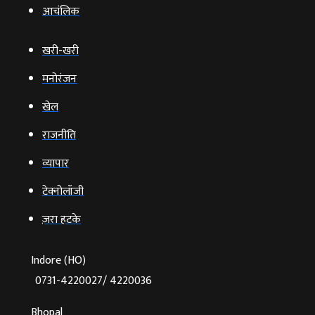
आचंलिक
खरी-खरी
मनोरंजन
खेल
राजनीति
व्‍यापार
टेक्‍नोलॉजी
ज़रा हटके
Indore (HO)
0731-4220027/ 4220036
Bhopal