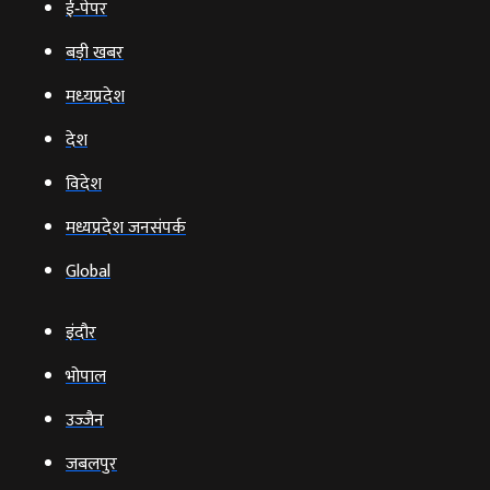
ई‑पेपर
बड़ी खबर
मध्‍यप्रदेश
देश
विदेश
मध्यप्रदेश जनसंपर्क
Global
इंदौर
भोपाल
उज्‍जैन
जबलपुर