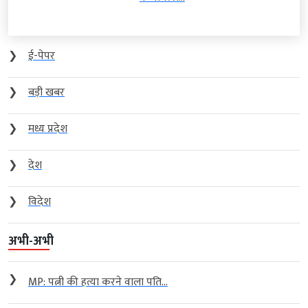
❯
ई-पेपर
❯
बड़ी खबर
❯
मध्य प्रदेश
❯
देश
❯
विदेश
अभी-अभी
❯
MP: पत्नी की हत्या करने वाला पति...