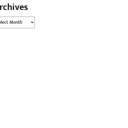
rchives
hives
देश
राजनीति
 सो रही महिला पर तेंदुए ने...
पीएम मोदी और अमित शाह से मुलाकात
के...
gust 08, 2026
AGNIBAN
August 08, 2026
AGNIBAN
ेली। घर के कमरे में बच्चे के साथ सो