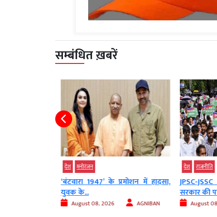
सम्बंधित ख़बरें
देश
मनोरंजन
देश
राजनीति
SP से जल्द सीट
‘बंटवारा 1947’ के प्रमोशन में हादसा,
JPSC-JSSC 
युवक के...
सरकार की पह
AGNIBAN
August 08, 2026
AGNIBAN
August 08