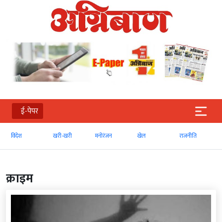
ई-पेपर
खरी-खरी
मनोरंजन
खेल
राजनीति
व्‍यापार
क्राइम