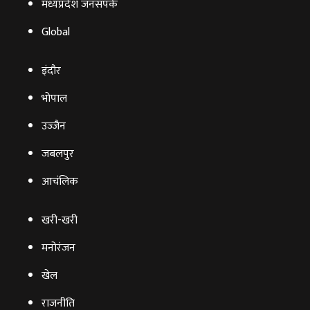
मध्यप्रदेश जनसंपर्क
Global
इंदौर
भोपाल
उज्‍जैन
जबलपुर
आचंलिक
खरी-खरी
मनोरंजन
खेल
राजनीति