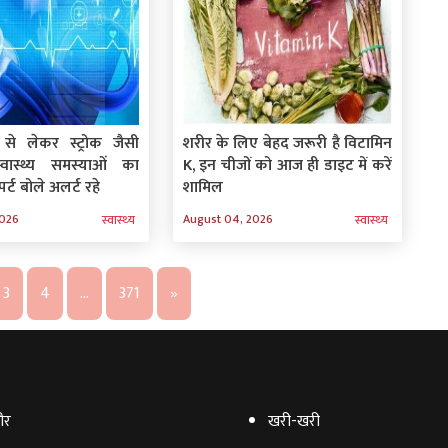
 से लेकर स्ट्रोक जैसी
शरीर के लिए बेहद जरूरी है विटामिन
्वास्थ्य समस्याओं का
K, इन चीजों को आज ही डाइट में करें
र्ट बोले अलर्ट रहे
शामिल
2026
August 04, 2026
स्‍वास्‍थ्‍य
स्‍वास्‍थ्‍य
3
4
…
371
»
ौर
खरी-खरी