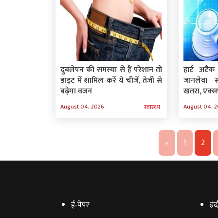
दुबलेपन की समस्‍या से हैं परेशान तो
हार्ट अटैक
डाइट में शामिल करें ये चीजें, तेजी से
जानलेवा स
बढ़ेगा वजन
खतरा, एक्‍सप
August 04, 2026
August 04, 
स्‍वास्‍थ्‍य
«
1
2
ई‑पेपर
इंद