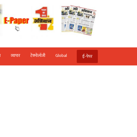
ि
व्‍यापार
टेक्‍नोलॉजी
Global
ई-पेपर