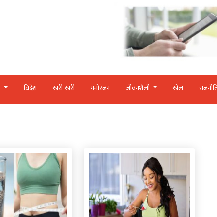
र
विदेश
खरी-खरी
मनोरंजन
जीवनशैली
खेल
राजनीत