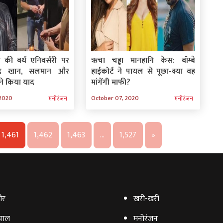
की बर्थ एनिवर्सरी पर
ऋचा चड्ढा मानहानि केस: बॉम्बे
िद खान, सलमान और
हाईकोर्ट ने पायल से पूछा-क्या वह
ने किया याद
मांगेंगी माफी?
 2020
October 07, 2020
मनोरंजन
मनोरंजन
1,461
1,462
1,463
…
1,527
»
ौर
खरी-खरी
पाल
मनोरंजन