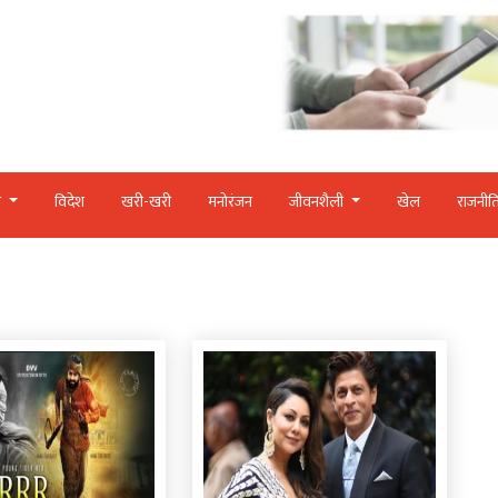
र
विदेश
खरी-खरी
मनोरंजन
जीवनशैली
खेल
राजनीत