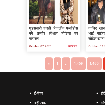
घुड़सवारी करती जैकलीन फर्नांडीस
वाजिद खान 
की तस्वीर सोशल मीडिया पर
भाई वाज
वायरल
सोहेल खान 
October 07, 2020
October 07,
मनोरंजन
«
1
…
1,459
1,460
ई‑पेपर
इंद
बड़ी खबर
भो