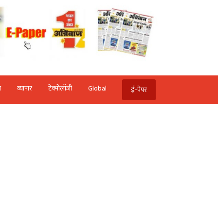
ि
व्‍यापार
टेक्‍नोलॉजी
Global
ई-पेपर