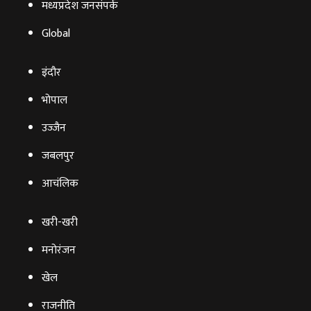
मध्यप्रदेश जनसंपर्क
Global
इंदौर
भोपाल
उज्‍जैन
जबलपुर
आचंलिक
खरी-खरी
मनोरंजन
खेल
राजनीति