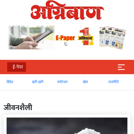
ई-पेपर
खरी-खरी
मनोरंजन
खेल
राजनीति
व्‍यापार
जीवनशैली