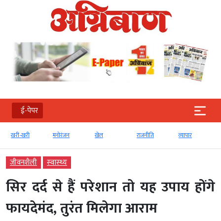
ई-पेपर
खरी-खरी
मनोरंजन
खेल
राजनीति
व्‍यापार
जीवनशैली
स्‍वास्‍थ्‍य
सिर दर्द से हैं परेशान तो यह उपाय होंगे
फायदेमंद, तुरंत मिलेगा आराम