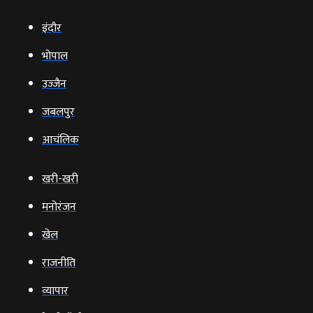
इंदौर
भोपाल
उज्‍जैन
जबलपुर
आचंलिक
खरी-खरी
मनोरंजन
खेल
राजनीति
व्‍यापार