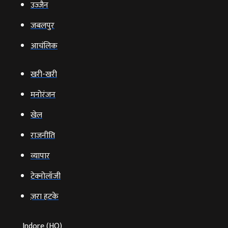
उज्‍जैन
जबलपुर
आचंलिक
खरी-खरी
मनोरंजन
खेल
राजनीति
व्‍यापार
टेक्‍नोलॉजी
ज़रा हटके
Indore (HO)