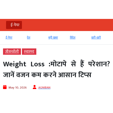
ई-पेपर
ई-पेपर
देश
बड़ी खबर
विदेश
खरी-खरी
जीवनशैली
स्‍वास्‍थ्‍य
Weight Loss :मोटापे से हैं परेशान?
जानें वजन कम करने आसान टिप्‍स
May 10, 2026
AGNIBAN