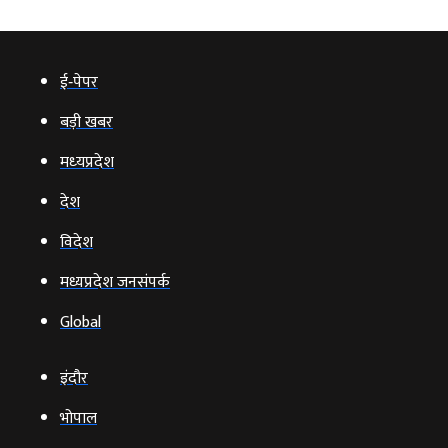
ई‑पेपर
बड़ी खबर
मध्‍यप्रदेश
देश
विदेश
मध्यप्रदेश जनसंपर्क
Global
इंदौर
भोपाल