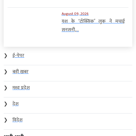
August 09, 2026
यश के ‘टॉक्सिक’ लुक ने मचाई
सनसनी,...
❯
ई-पेपर
❯
बड़ी खबर
❯
मध्य प्रदेश
❯
देश
❯
विदेश