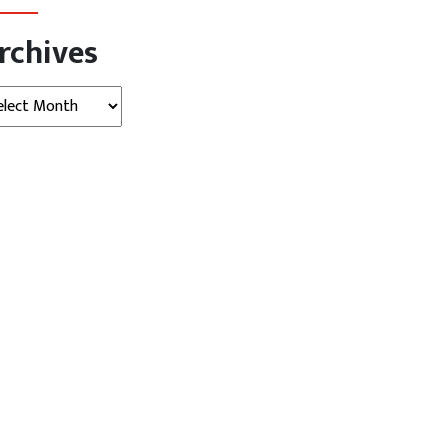
rchives
hives