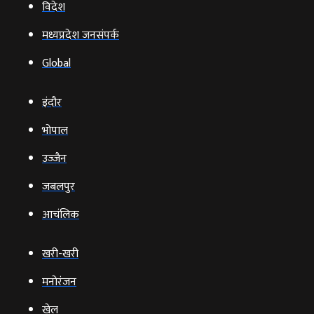
विदेश
मध्यप्रदेश जनसंपर्क
Global
इंदौर
भोपाल
उज्‍जैन
जबलपुर
आचंलिक
खरी-खरी
मनोरंजन
खेल