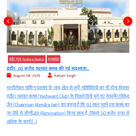
इंदौर न्यूज़ (Indore News)
मध्‍यप्रदेश
इंदौर: 30 करोड़ यशवंत क्लब की नई सदस्यता...
August 08, 2026
Kalyan Singh
ी
मल्टीलेवल पार्किंग प्रस्ताव के साथ खेल से जुड़ी गतिविधियों का भी होगा विस्तार
ी
इंदौर। यशवंत क्लब (Yashwant Club) के पिछले दिनों चुने गए चेयरमैन जितेन्द्र
e
जैन (Chairman Jitendra Jain) का कहना है कि 92 साल पुराने इस क्लब का
र
नए सिरे से जीर्णोद्धार (Renovation) किया जाना है, जिसमें 50 करोड़ रुपए से
अधिक के कार्य […]