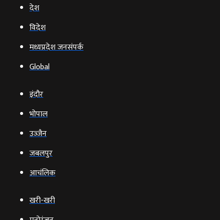
देश
विदेश
मध्यप्रदेश जनसंपर्क
Global
इंदौर
भोपाल
उज्‍जैन
जबलपुर
आचंलिक
खरी-खरी