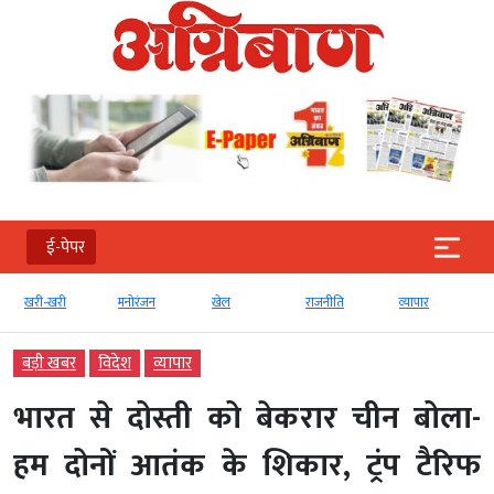
ई-पेपर
खरी-खरी
मनोरंजन
खेल
राजनीति
व्‍यापार
बड़ी खबर
विदेश
व्‍यापार
भारत से दोस्ती को बेकरार चीन बोला-
हम दोनों आतंक के शिकार, ट्रंप टैरिफ