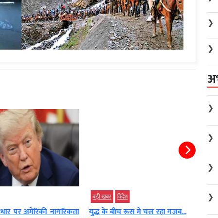
❯
❯
अ
❯
❯
❯
❯
बड़ी खबर
विदेश
विदेश
र पर अमेरिकी नागरिकता
युद्ध के बीच रूस में चल रहा गजब...
मुसीब