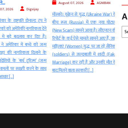
.
US...
August 07, 2026
AGNIBAN
, 2026
Digvijay
Au
A
मॉस्को। यूक्रेन से युद्ध (Ukraine War) के
के राष्ट्रपति डोनाल्ड ट्रंप ने
डेस्क:
बीच रूस (Russia) में एक नया घोटाला
ों को अमेरिकी नागरिकता देने
का दौर
Arc
(New Scam) सामने आया है। सीएनएन की
ें बड़े बदलाव कर दिए हैं।
एल्गो
रिपोर्ट के कई ऐसे मामले सामने आए हैं, जहां
ने अमेरिका में बच्चे को जन्म
मेटा क
महिलाएं (Women) युद्ध पर जा रहे सैनिकों
ं की नागरिकता दिलाने के
वहीं अ
(soldiers) से जल्दबाजी में शादी (Fake
ेशियों के ‘बर्थ टूरिज्म’ (जन्म
ने मेट
Marriage) कर रही हैं और उनकी मौत के
मलों पर सख्ती करने के साथ
के लिए
बाद मिलने वाला सरकारी […]
धार […]