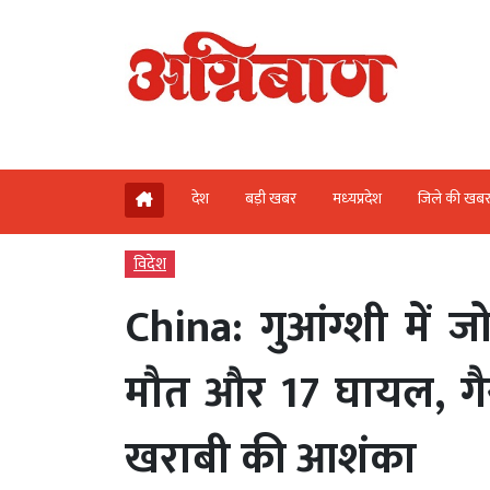
देश
बड़ी खबर
मध्‍यप्रदेश
जिले की खब
विदेश
China: गुआंग्शी में जो
मौत और 17 घायल, गै
खराबी की आशंका