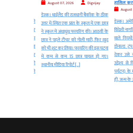
हासिल करने..
August 07, 2026
Digvijay
Digvijay
August 07
डेस्क। थाईलैंड की राजधानी बैंकॉक के ठीक
ीम न्यूज एजेंसी की
डेस्क। अमेरिका 
उत्तर में स्थित एक प्रांत के स्कूल में एक छात्र
के अनुसार, गुरुवार
विदेशी नागरिक
ने स्कूल में अंधाधुंध फायरिंग की। आठवीं के
्रांत के दक्षिणी केश्म
वाले नियमों म
छात्र ने पहले टीचर को गोली मारी, फिर खुद
 गए। एजेंसी ने बताया
डोनाल्ड ट्रंप 
को भी शूट कर लिया। फायरिंग की इस घटना
 के प्रवेश द्वार पर
देकर उसे यहा
में कम से कम 15 छात्र घायल हो गए।
 ईरानी सशस्त्र बलों की
उद्देश्य से विद
स्थानीय मीडिया रिपोर्ट […]
ाके हुए। तस्नीम ने
पर्यटन) के मा
ही, जन्म के आ