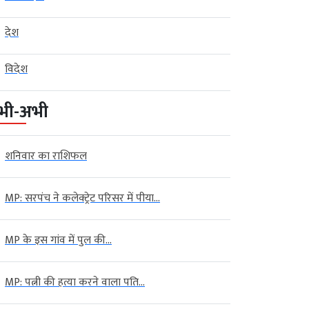
देश
विदेश
भी-अभी
शनिवार का राशिफल
MP: सरपंच ने कलेक्ट्रेट परिसर में पीया...
MP के इस गांव में पुल की...
बड़ी खबर
विदेश
MP: पत्नी की हत्या करने वाला पति...
त में Meta, भारत में माफी… उधर
अंतरिक्ष में भारतवंशी अनिल मेनन की