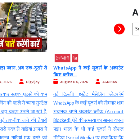
A
Arc
टेक्‍नोलॉजी
देश
जीवन
ा प्लान, अब एक-दूसरे से
WhatsApp ने कई यूजर्स के अकाउंट
कान 
किए ब्लॉक,...
गाने स
, 2026
Digvijay
August 04, 2026
AGNIBAN
Au
सरकार सड़क हादसों को कम
नई दिल्ली। इंस्टैंट मैसेजिंग प्लेटफॉर्म
नई दि
ंग को पहले से ज्यादा सुरक्षित
WhatsApp के कई यूजर्स को सोमवार शाम
musi
बड़ा कदम उठाने जा रही है.
अचानक अपने अकाउंट ब्लॉक (Account
इयरबड
 तकनीक लाने की तैयारी
Blocked) होने की समस्या का सामना करना
कान म
ससे मदद से गाड़ियां आपस में
पड़ा। भारत के भी कई यूजर्स ने सोशल
इस्ते
 मतलब गाड़ियां एक दूसरे को
मीडिया (Social Media) पर दावा किया कि
चुका 