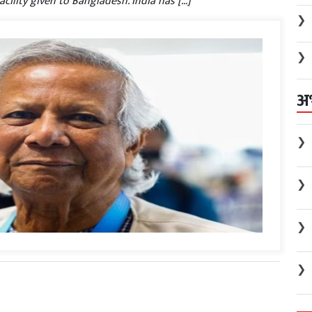
cility given to Bangladesh. India has […]
❯
❯
अ
❯
❯
❯
❯