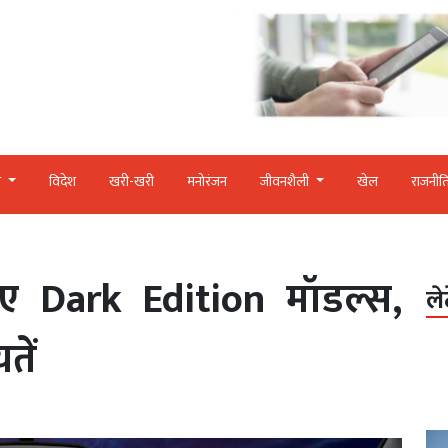
र
विदेश
खरी-खरी
मनोरंजन
जीवनशैली
खेल
राजनीत
िए Dark Edition मॉडल्स,
ले
तें