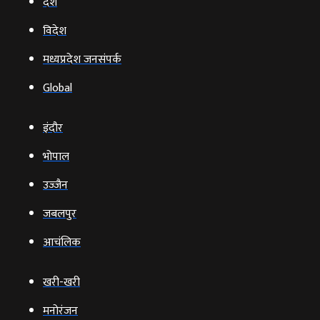
देश
विदेश
मध्यप्रदेश जनसंपर्क
Global
इंदौर
भोपाल
उज्‍जैन
जबलपुर
आचंलिक
खरी-खरी
मनोरंजन