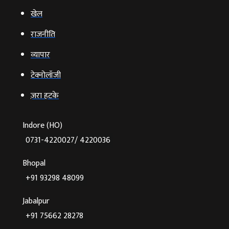
खेल
राजनीति
व्‍यापार
टेक्‍नोलॉजी
ज़रा हटके
Indore (HO)
0731-4220027/ 4220036
Bhopal
+91 93298 48099
Jabalpur
+91 75662 28278