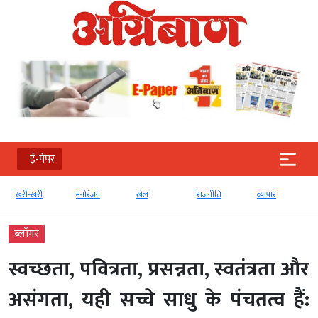
ई-पेपर
खरी-खरी
मनोरंजन
खेल
राजनीति
व्‍यापार
ब्‍लॉगर
स्वच्छता, पवित्रता, प्रसन्नता, स्वतंत्रता और
असंगता, यही सच्चे साधु के पंचतत्व हैं: