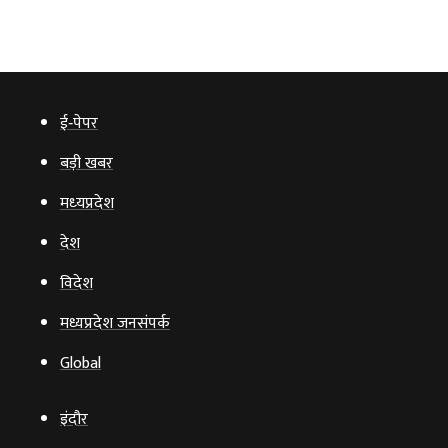
ई‑पेपर
बड़ी खबर
मध्‍यप्रदेश
देश
विदेश
मध्यप्रदेश जनसंपर्क
Global
इंदौर