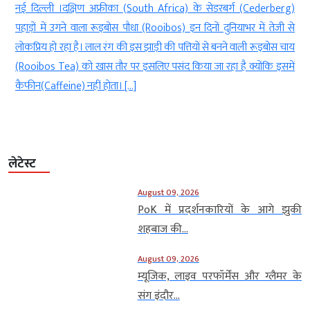
)
नई दिल्ली । शादी के बाद आने वाला पहला त्योहार (festival celebrated)हर
े
नवविवाहित कपल(newlywed couple) के लिए बेहद खास होता है। खासकर
य
हरियाली तीज (Hariyali Teej celebration)का उत्सव नई दुल्हन के लिए
ं
प्यार, उत्साह और पारिवारिक परंपराओं से जुड़ी कई खूबसूरत यादें लेकर आता है।
हरी चूड़ियां, मेहंदी, सोलह श्रृंगार, पारंपरिक कपड़े, झूले और तीज […]
लेटेस्ट
August 09, 2026
PoK में प्रदर्शनकारियों के आगे झुकी
शहबाज की...
August 09, 2026
म्यूजिक, लाइव परफॉर्मेंस और ग्लैमर के
संग इंदौर...