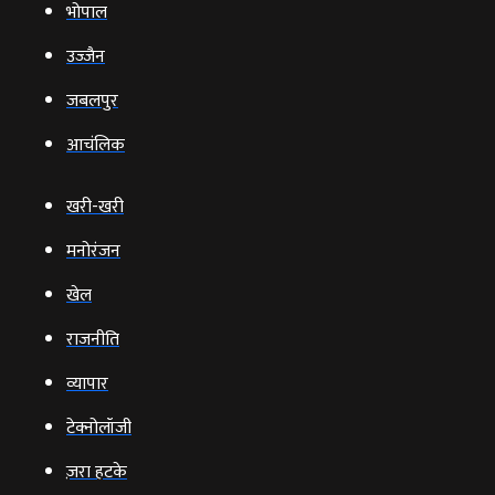
भोपाल
उज्‍जैन
जबलपुर
आचंलिक
खरी-खरी
मनोरंजन
खेल
राजनीति
व्‍यापार
टेक्‍नोलॉजी
ज़रा हटके