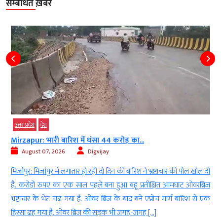
सम्बंधित ख़बरें
उत्तर प्रदेश
देश
Mirzapur: भारी बारिश में धंसा 44 करोड़ का...
August 07, 2026
Digvijay
ं
मिर्जापुर: मिर्जापुर में लगातार हो रही दो दिन की बारिश ने भ्रष्टाचार की पोल खोल दी
ह
है. करोड़ों रुपए का एक साल पहले बना हुआ बहू प्रतीक्षित आमघाट ओवरब्रिज
ा
भ्रष्टाचार के भेट चढ़ गया है. ओवर ब्रिज के बाद बने एप्रोच मार्ग बारिश से एक
हिस्सा ढह गया है. ओवर ब्रिज की सड़क भी जगह-जगह […]