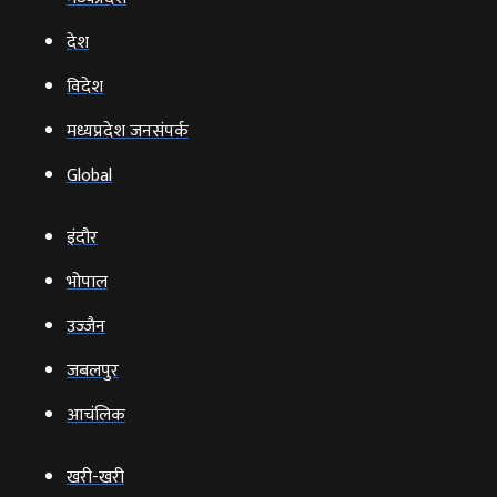
देश
विदेश
मध्यप्रदेश जनसंपर्क
Global
इंदौर
भोपाल
उज्‍जैन
जबलपुर
आचंलिक
खरी-खरी