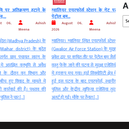
A
मध्‍यप्रदेश
देश
 पर अतिक्रमण हटाने के
ग्वालियर एयरफोर्स स्टेशन के गेट पर
दतिय
..
पेट्रोल बम...
भाजपा
Arc
t 06,
Ashish
August 06,
Ashish
Au
Meena
2026
Meena
भोपाल।
्रदेश (Madhya Pradesh) के
ग्वालियर। ग्वालियर स्थित एयरफोर्स स्टेशन
की जी
aihar district) के बदेरा
(Gwalior Air Force Station) के मुख्य
संदेश 
ंतर्गत ग्राम पंचायत सारंग के
प्रवेश द्वार पर कथित तौर पर पेट्रोल बम जैसी
पूर्व 
ें आरक्षित वनभूमि से अवैध
वस्तु फेंके जाने की घटना से सुरक्षा एजेंसियों
महासच
 के दौरान वन विभाग और
में हड़कंप मच गया। हाई सिक्योरिटी क्षेत्र में
उपचुना
बीच हुए विवाद के मामले में
हुई इस घटना के बाद एयरफोर्स, स्थानीय
के प्र
 कार्रवाई की है। पथराव की
पुलिस और केंद्रीय खुफिया एजेंसियां तुरंत
माना ज
लिस ने चार […]
अलर्ट हो गईं। मौके पर तैनात […]