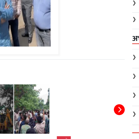
❯
❯
अ
❯
❯
❯
❯