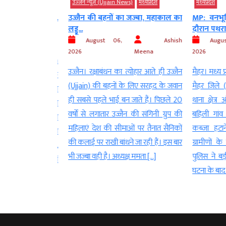
उज्‍जैन न्यूज़ (Ujjain News)
मध्‍यप्रदेश
मध्‍यप्रदेश
ड़ रहा मानसून….
उज्जैन की बहनों का जज्बा, महाकाल का
MP: वनभूमि
लड्डू...
दौरान पथराव,.
AGNIBAN
August 06,
Ashish
Augus
2026
Meena
2026
्य प्रदेश (Madhya
उज्जैन। रक्षाबंधन का त्योहार आते ही उज्जैन
मैहर। मध्य प
ून (Monsoon) एक
(Ujjain) की बहनों के लिए सरहद के जवान
मैहर जिले (M
हा है. मौसम विभाग
ही सबसे पहले भाई बन जाते हैं। पिछले 20
थाना क्षेत्र अ
Department) की
वर्षों से लगातार उज्जैन की संगिनी ग्रुप की
बहिली गांव म
ाम सिनोप्टिक सिस्टम
महिलाएं देश की सीमाओं पर तैनात सैनिकों
कब्जा हटाने
stem Active) होने
की कलाई पर राखी बांधने जा रही हैं। इस बार
ग्रामीणों के 
तक ग्वालियर, चंबल,
भी जज्बा वही है। अध्यक्ष ममता […]
पुलिस ने बड़ी
ंभाग के उत्तरी जिलों
घटना के बाद पु
ारी बारिश का […]