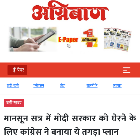
ई-पेपर
खरी-खरी
मनोरंजन
खेल
राजनीति
व्‍यापार
टेक्‍न
बड़ी खबर
मानसून सत्र में मोदी सरकार को घेरने के
लिए कांग्रेस ने बनाया ये तगड़ा प्लान