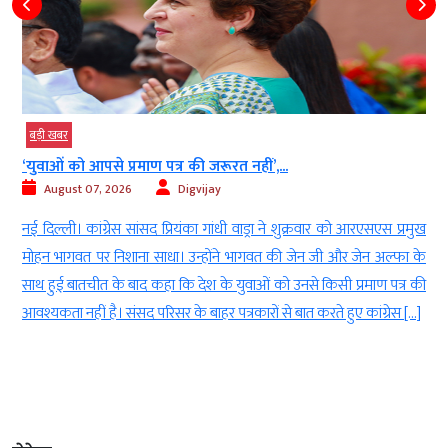
बड़ी खबर
की जरूरत नहीं’,...
40 साल पुराने बोफोर्स घोटाले की
igvijay
August 07, 2026
Digvij
ंका गांधी वाड्रा ने शुक्रवार को आरएसएस प्रमुख
नई दिल्ली। सुप्रीम कोर्ट ने हिंदुजा ब
उन्होंने भागवत की जेन जी और जेन अल्फा के
2005 के फैसले के खिलाफ दायर अ
 देश के युवाओं को उनसे किसी प्रमाण पत्र की
इसके साथ ही भारत के सबसे चर्चित औ
 बाहर पत्रकारों से बात करते हुए कांग्रेस […]
मामलों में से एक बोफोर्स कांड का का