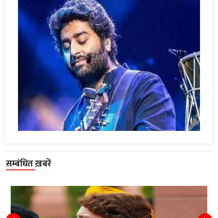
सम्बंधित ख़बरें