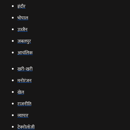
इंदौर
भोपाल
उज्‍जैन
जबलपुर
आचंलिक
खरी-खरी
मनोरंजन
खेल
राजनीति
व्‍यापार
टेक्‍नोलॉजी