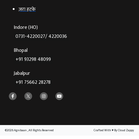
ज़रा हटके
Indore (HO)
0731-4220027/ 4220036
Bhopal
+91 93298 48099
Jabalpur
+91 75662 28278
©2026 Agnibaan , All Rights Reserved
Crafted With
♥
By Cloud Zappy