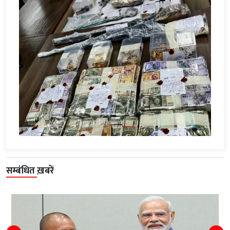
सम्बंधित ख़बरें