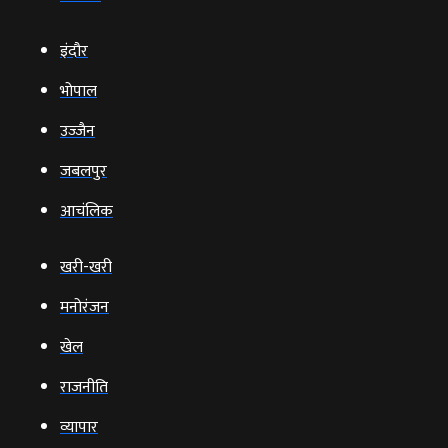
इंदौर
भोपाल
उज्‍जैन
जबलपुर
आचंलिक
खरी-खरी
मनोरंजन
खेल
राजनीति
व्‍यापार