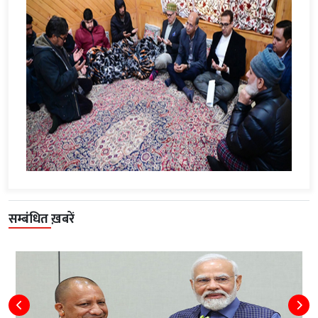
सम्बंधित ख़बरें