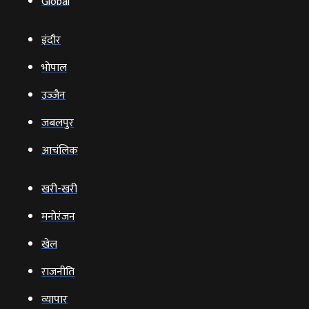
Global
इंदौर
भोपाल
उज्‍जैन
जबलपुर
आचंलिक
खरी-खरी
मनोरंजन
खेल
राजनीति
व्‍यापार