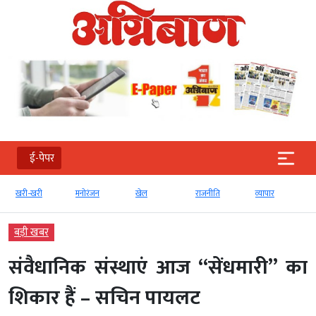
ई-पेपर
खरी-खरी
मनोरंजन
खेल
राजनीति
व्‍यापार
बड़ी खबर
संवैधानिक संस्थाएं आज “सेंधमारी” का
शिकार हैं – सचिन पायलट