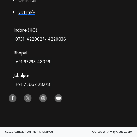
टेक्‍नोलॉजी
ज़रा हटके
Indore (HO)
0731-4220027/ 4220036
Bhopal
+91 93298 48099
Jabalpur
+91 75662 28278
©2026 Agnibaan , All Rights Reserved
Crafted With
♥
By Cloud Zappy