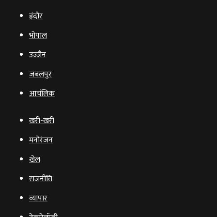
इंदौर
भोपाल
उज्‍जैन
जबलपुर
आचंलिक
खरी-खरी
मनोरंजन
खेल
राजनीति
व्‍यापार