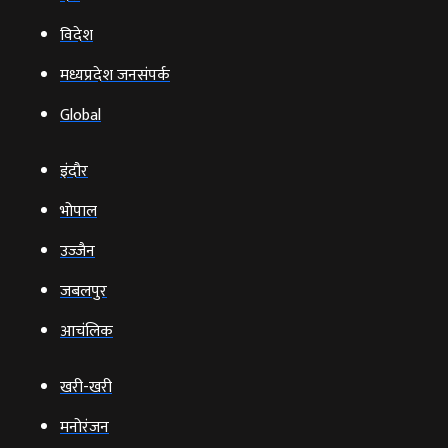
विदेश
मध्यप्रदेश जनसंपर्क
Global
इंदौर
भोपाल
उज्‍जैन
जबलपुर
आचंलिक
खरी-खरी
मनोरंजन