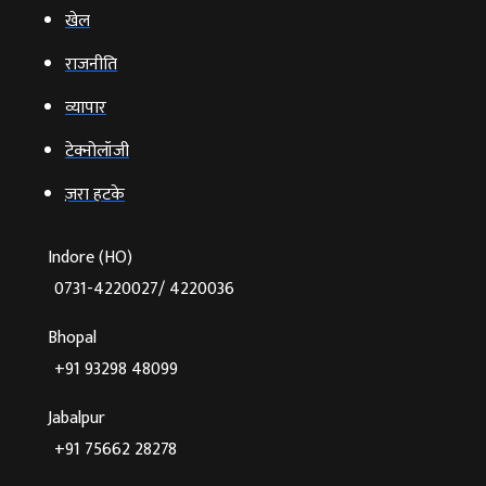
खेल
राजनीति
व्‍यापार
टेक्‍नोलॉजी
ज़रा हटके
Indore (HO)
0731-4220027/ 4220036
Bhopal
+91 93298 48099
Jabalpur
+91 75662 28278