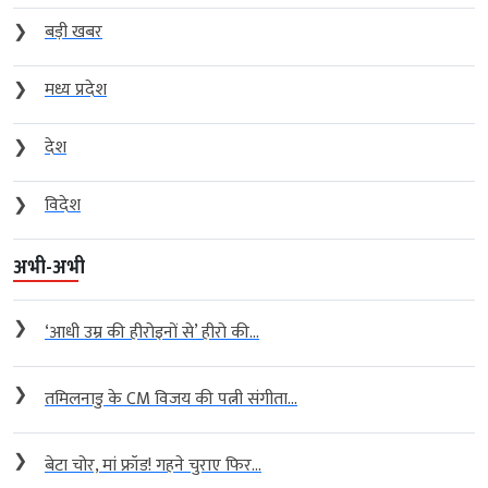
❯
बड़ी खबर
❯
मध्य प्रदेश
❯
देश
❯
विदेश
अभी-अभी
❯
‘आधी उम्र की हीरोइनों से’ हीरो की...
❯
तमिलनाडु के CM विजय की पत्नी संगीता...
❯
बेटा चोर, मां फ्रॉड! गहने चुराए फिर...