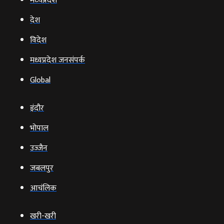
मध्‍यप्रदेश
देश
विदेश
मध्यप्रदेश जनसंपर्क
Global
इंदौर
भोपाल
उज्‍जैन
जबलपुर
आचंलिक
खरी-खरी