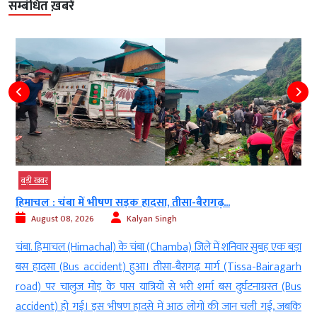
सम्बंधित ख़बरें
बड़ी खबर
राजनीति
मोहन भागवत के Gen-Z संवाद पर शशि थरूर...
August 08, 2026
AGNIBAN
ा
नई दिल्ली। मुंबई में जेन-Z और जेन-अल्फा के साथ राष्ट्रीय स्वयंसेवक संघ
h
(RSS) प्रमुख मोहन भागवत (Mohan Bhagwat) के संवाद पर कांग्रेस सांसद
s
शशि थरूर (Congress MP Shashi Tharoor) ने प्रतिक्रिया दी है। उन्होंने
ि
मौजूदा राजनीतिक घटनाक्रम का जिक्र करते हुए दावा किया कि सत्ताधारी BJP को