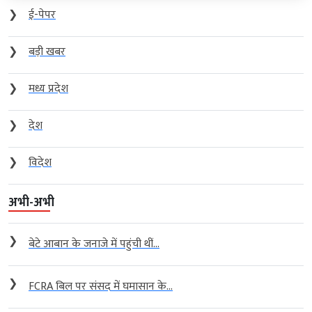
❯
ई-पेपर
❯
बड़ी खबर
❯
मध्य प्रदेश
❯
देश
❯
विदेश
अभी-अभी
❯
बेटे आबान के जनाजे में पहुंची थीं...
❯
FCRA बिल पर संसद में घमासान के...