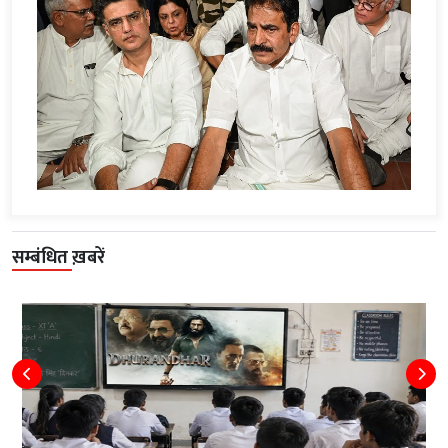
सम्बंधित ख़बरें