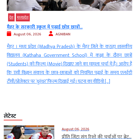
देश
मध्‍यप्रदेश
मैहर के सरकारी स्कूल में पढ़ाई छोड़ छात्रों...
August 06, 2026
AGNIBAN
ं
मैहर । मध्य प्रदेश (Madhya Pradesh) के मैहर जिले के कठहा शासकीय
ल
विद्यालय (Kathaha Government School) में कक्षा के दौरान छात्रों
क
(Students) को फिल्म (Movie) दिखाए जाने का मामला चर्चा में है। आरोप है
ं
कि 11वीं विज्ञान संकाय के छात्र-छात्राओं को नियमित पढ़ाई के समय एलईडी
टीवी/प्रोजेक्टर पर ‘धुरंधर’ फिल्म दिखाई गई। घटना का वीडियो […]
लेटेस्ट
August 06, 2026
प्रीति जिंटा संग रिश्ते की चर्चाओं पर ब्रेट...