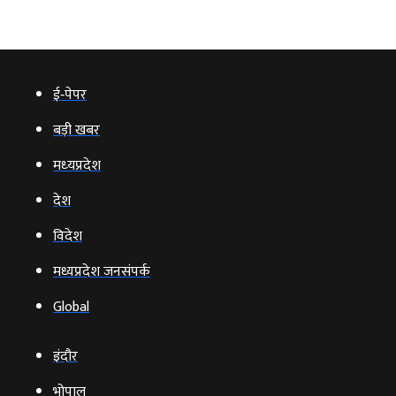
ई‑पेपर
बड़ी खबर
मध्‍यप्रदेश
देश
विदेश
मध्यप्रदेश जनसंपर्क
Global
इंदौर
भोपाल