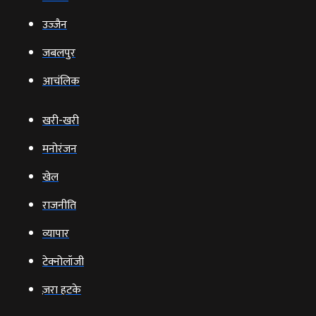
उज्‍जैन
जबलपुर
आचंलिक
खरी-खरी
मनोरंजन
खेल
राजनीति
व्‍यापार
टेक्‍नोलॉजी
ज़रा हटके