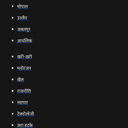
भोपाल
उज्‍जैन
जबलपुर
आचंलिक
खरी-खरी
मनोरंजन
खेल
राजनीति
व्‍यापार
टेक्‍नोलॉजी
ज़रा हटके