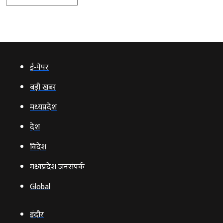
ई‑पेपर
बड़ी खबर
मध्‍यप्रदेश
देश
विदेश
मध्यप्रदेश जनसंपर्क
Global
इंदौर