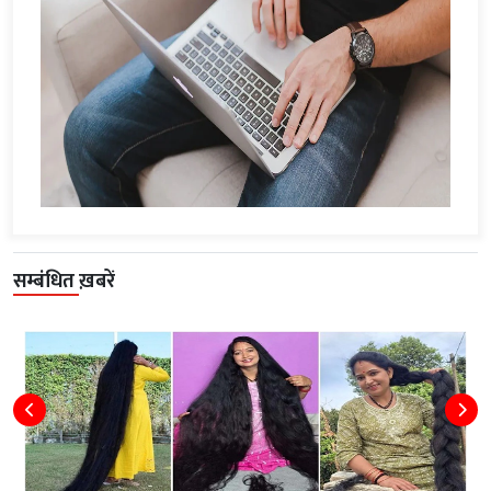
सम्बंधित ख़बरें