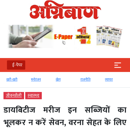
ई-पेपर
खरी-खरी
मनोरंजन
खेल
राजनीति
व्‍यापार
जीवनशैली
स्‍वास्‍थ्‍य
डायबिटीज मरीज इन सब्जियों का
भूलकर न करें सेवन, वरना सेहत के लिए